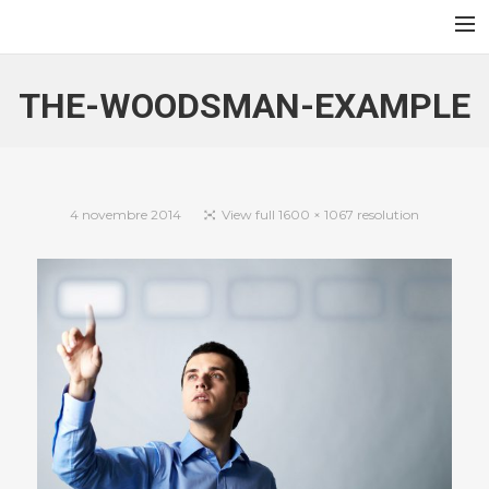
Au Jardin des Sables
Accueil
THE-WOODSMAN-EXAMPLE
Contact
Français
English
4 novembre 2014
View full 1600 × 1067 resolution
Search