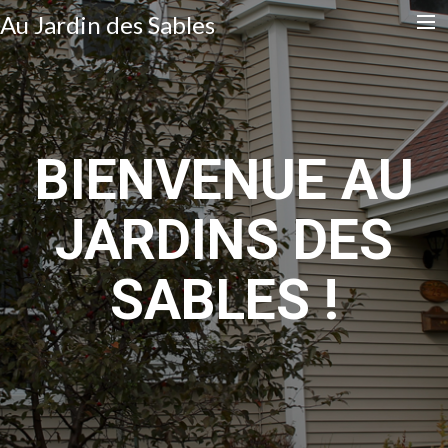
Au Jardin des Sables
Accueil
Contact
BIENVENUE AU
Français
JARDINS DES
English
Search
SABLES !