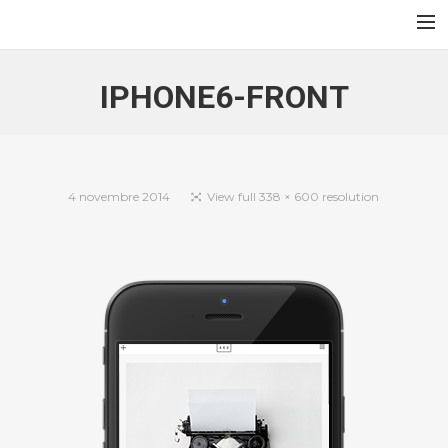
Au Jardin des Sables
Accueil
IPHONE6-FRONT
Contact
Français
English
4 novembre 2014
View full 338 × 600 resolution
Search