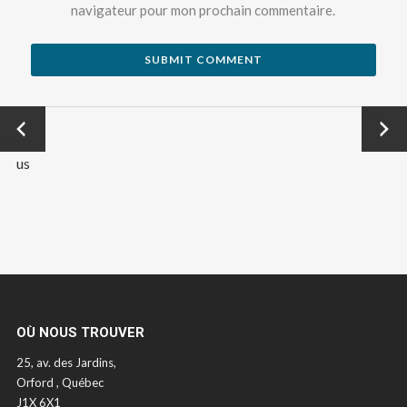
navigateur pour mon prochain commentaire.
←
Next
Previo
→
us
OÙ NOUS TROUVER
25, av. des Jardins,
Orford , Québec
J1X 6X1