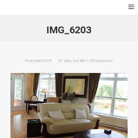
Au Jardin des Sables
Accueil
IMG_6203
Contact
Français
English
13 octobre 2017
View full 381 × 215 resolution
Search