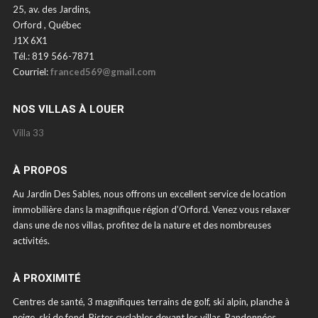
25, av. des Jardins,
Orford , Québec
J1X 6X1
Tél.: 819 566-7871
Courriel:
franced569@gmail.com
NOS VILLAS À LOUER
Villa 33
À PROPOS
Au Jardin Des Sables, nous offrons un excellent service de location
immobilière dans la magnifique région d’Orford. Venez vous relaxer
dans une de nos villas, profitez de la nature et des nombreuses
activités.
À PROXIMITÉ
Centres de santé, 3 magnifiques terrains de golf, ski alpin, planche à
neige, ski de fond. Pistes cyclables devant les villas. Randonnées