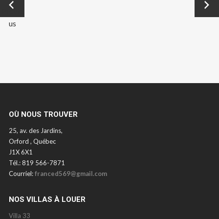
Previo
→
us
OÙ NOUS TROUVER
25, av. des Jardins,
Orford , Québec
J1X 6X1
Tél.: 819 566-7871
Courriel:
franced569@gmail.com
NOS VILLAS À LOUER
Villa 33