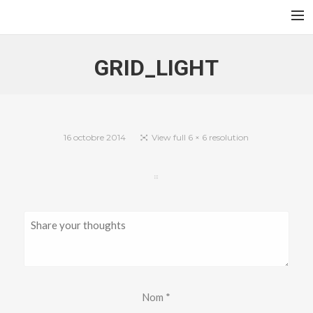
Au Jardin des Sables
Accueil
GRID_LIGHT
Contact
Français
English
16 octobre 2014
View full 6 × 6 resolution
Search
Nom
*