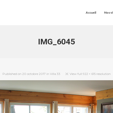
Accueil
Nos vi
IMG_6045
Published on
20 octobre 2017
in
Villa 33
View full 922 × 615 resolution