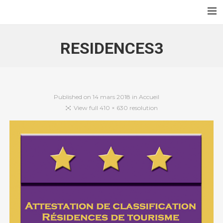
Au Jardin des Sables
Accueil
RESIDENCES3
Contact
Français
English
Published on
14 mars 2018
in
Accueil
View full 410 × 630 resolution
Search