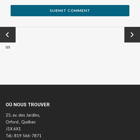
←
Next
Previo
→
us
OÙ NOUS TROUVER
25, av. des Jardins,
Orford , Québec
J1X 6X1
Tél.: 819 566-7871