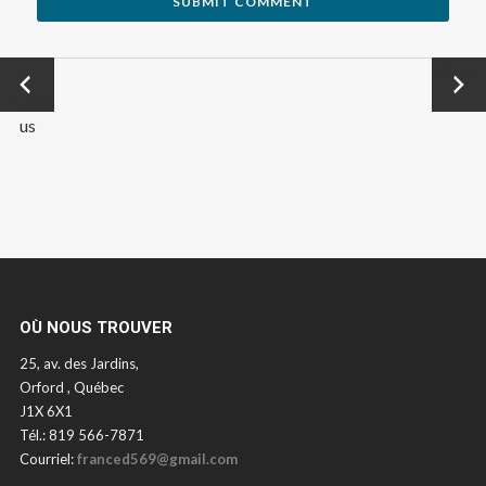
←
Next
Previo
→
us
OÙ NOUS TROUVER
25, av. des Jardins,
Orford , Québec
J1X 6X1
Tél.: 819 566-7871
Courriel:
franced569@gmail.com