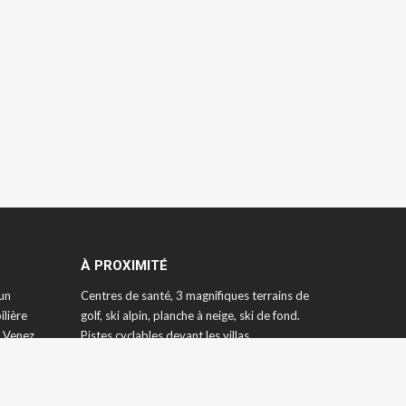
À PROXIMITÉ
 un
Centres de santé, 3 magnifiques terrains de
ilière
golf, ski alpin, planche à neige, ski de fond.
. Venez
Pistes cyclables devant les villas.
 profitez
Randonnées pédestres en forêt, escalade en
vités.
montagne, terrain de tennis, plage, etc.