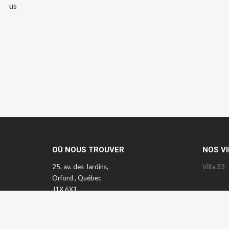
us
OÙ NOUS TROUVER
NOS V
25, av. des Jardins,
Villa 33
Orford , Québec
J1X 6X1
Tél.: 819 566-7871
Courriel:
franced569@gmail.com