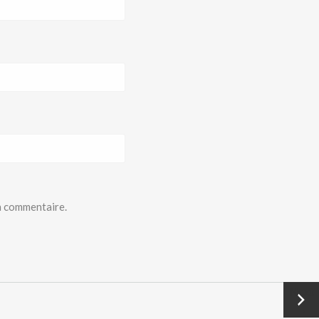
n commentaire.
Next
→