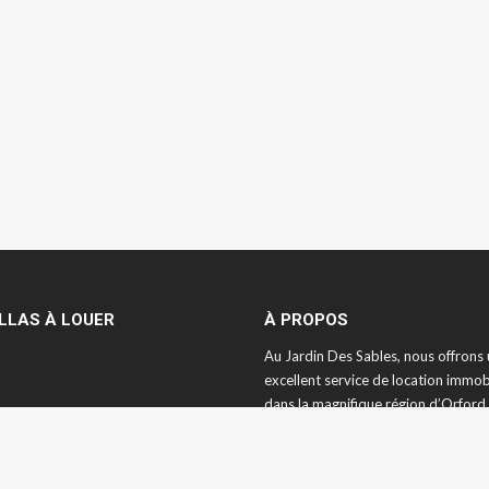
ILLAS À LOUER
À PROPOS
Au Jardin Des Sables, nous offrons
excellent service de location immob
dans la magnifique région d’Orford
vous relaxer dans une de nos villas,
de la nature et des nombreuses acti