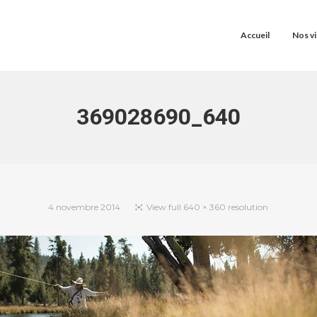
Accueil
Nos vi
369028690_640
4 novembre 2014
View full 640 × 360 resolution