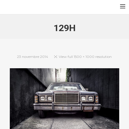
Au Jardin des Sables
Accueil
129H
Contact
Français
English
23 novembre 2014
View full 1500 × 1000 resolution
Search